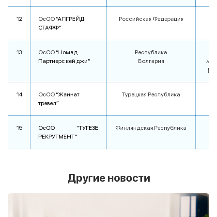
12
ОсОО
“АПГРЕЙД
Российская Федерация
о
СТАФФ”
13
ОсОО
“Номад
Республика
Партнерс кей джи”
Болгария
на 1
(с 
14
ОсОО
“Жаннат
Турецкая Республика
о
тревел”
(
15
ОсОО “ТУГЕЗЕ
Финляндская Республика
о
РЕКРУТМЕНТ”
Другие новости