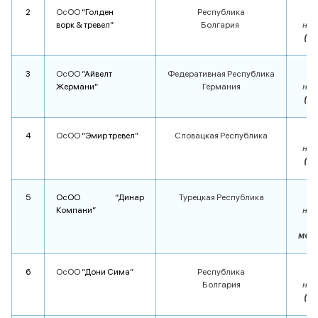
2
ОсОО
“Голден
Республика
ворк & тревел”
Болгария
на 1
(с 
3
ОсОО
“Айвелт
Федеративная Республика
Жермани”
Германия
на 1
(с 
4
ОсОО
“Эмир тревел”
Словацкая Республика
на 1
(с 
5
ОсОО “Динар
Турецкая Республика
Компани”
на 1
мон
6
ОсОО
“Дони Сима”
Республика
Болгария
на 1
(с 