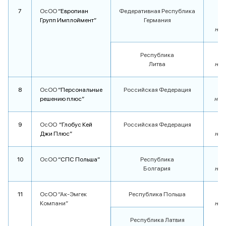
7
ОсОО
“Европиан
Федеративная Республика
Групп Имплоймент”
Германия
п
на 1
Республика
Литва
на 1
8
ОсОО
“Персональные
Российская Федерация
п
решению плюс”
на 3
9
ОсОО
“Глобус Кей
Российская Федерация
п
Джи Плюс”
на 1
10
ОсОО
“СПС Польша”
Республика
п
Болгария
на 1
11
ОсОО “Ак-Эмгек
Республика Польша
п
Компани”
на 1
Республика Латвия