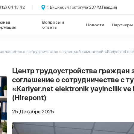
312) 64 13 42
г. Бишкек ул.Токтогула 237/М.Гвардия
езная
Вопросы и
Новости
Партнеры
ормация
ответы
ние о сотрудничестве с турецкой компанией «Kariyer.net elektronik ya
Центр трудоустройства граждан 
соглашение о сотрудничестве с т
«Kariyer.net elektronik yayincilik ve 
(Hirepont)
25 Декабрь 2025