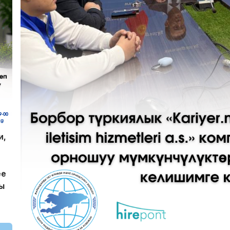
и,
ее
ы