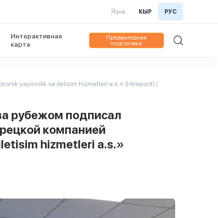
Язык:
КЫР
РУС
Интерактивная
Предвыездная
подготовка
карта
yincilik ve iletisim hizmetleri a.s.» (Hirepont) /
за рубежом подписал
урецкой компанией
iletisim hizmetleri a.s.»