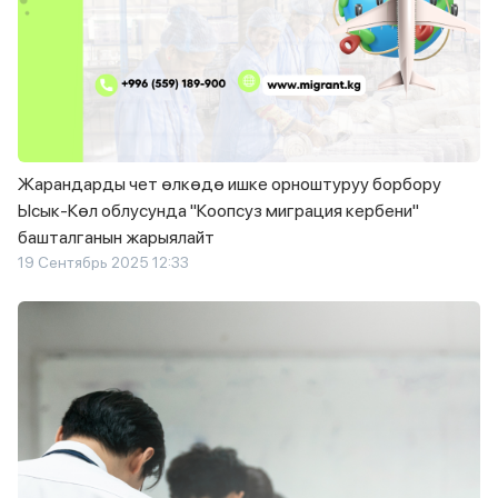
Жарандарды чет өлкөдө ишке орноштуруу борбору
Ысык-Көл облусунда "Коопсуз миграция кербени"
башталганын жарыялайт
19 Сентябрь 2025 12:33