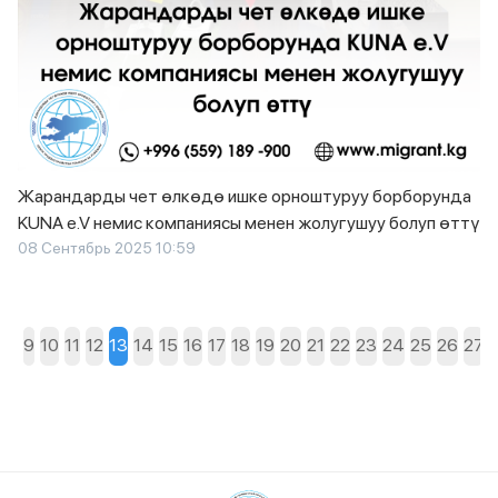
Жарандарды чет өлкөдө ишке орноштуруу борборунда
KUNA e.V немис компаниясы менен жолугушуу болуп өттү
08 Сентябрь 2025 10:59
7
8
9
10
11
12
13
14
15
16
17
18
19
20
21
22
23
24
25
26
27