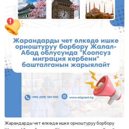
Жарандарды чет өлкөдө ишке орноштуруу борбору