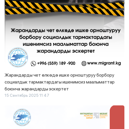
Жарандарды чет өлкөдө ишке орноштуруу борбору
социалдык тармактардагы ишенимсиз маалыматтар
боюнча жарандарды эскертет
15 Сентябрь 2025 11:47