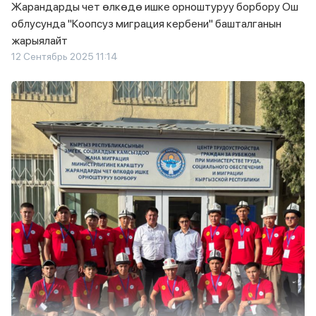
Жарандарды чет өлкөдө ишке орноштуруу борбору Ош
облусунда "Коопсуз миграция кербени" башталганын
жарыялайт
12 Сентябрь 2025 11:14