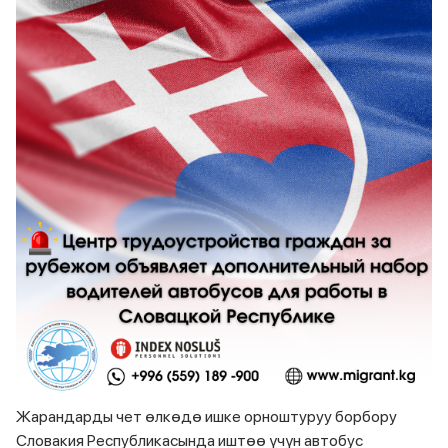
Жарандарды чет өлкөдө ишке орноштуруу борбору
Словакия Республикасында иштөө үчүн автобус