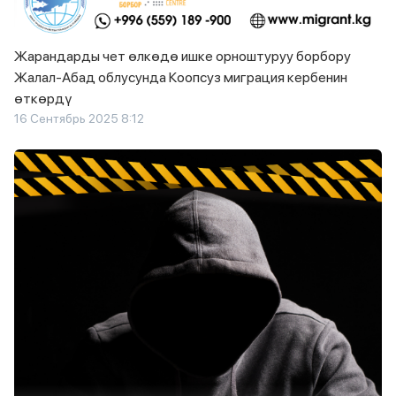
Жарандарды чет өлкөдө ишке орноштуруу борбору
Жалал-Абад облусунда Коопсуз миграция кербенин
өткөрдү
16 Сентябрь 2025 8:12