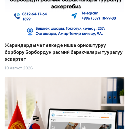
Жарандарды чет өлкөдө ишке орноштуруу
борбору Борбордун расмий баракчалары тууралуу
эскертет
10 Август 2026