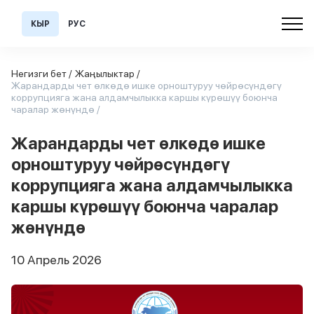
КЫР
РУС
Негизги бет /
Жаңылыктар /
Жарандарды чет өлкөдө ишке орноштуруу чөйрөсүндөгү
коррупцияга жана алдамчылыкка каршы күрөшүү боюнча
чаралар жөнүндө /
Жарандарды чет өлкөдө ишке
орноштуруу чөйрөсүндөгү
коррупцияга жана алдамчылыкка
каршы күрөшүү боюнча чаралар
жөнүндө
10 Апрель 2026