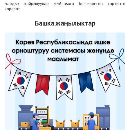
Бардык кайрылуулар мыйзамда белгиленген тартипте
каралат.
Башка жаңылыктар