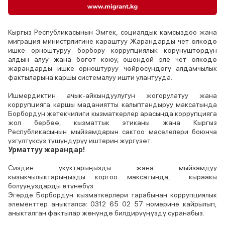
Кыргыз Республикасынын Эмгек, социалдык камсыздоо жана
миграция министрлигине караштуу Жарандарды чет өлкөдө
ишке орноштуруу борбору коррупциялык көрүнүштөрдүн
алдын алуу жана бөгөт коюу, ошондой эле чет өлкөдө
жарандарды ишке орноштуруу чөйрөсүндөгү алдамчылык
фактыларына каршы системалуу ишти улантууда.
Ишмердиктин ачык-айкындуулугун жогорулатуу жана
коррупцияга каршы маданиятты калыптандыруу максатында
Борбордун жетекчилиги кызматкерлер арасында коррупцияга
жол бербөө, кызматтык этиканы жана Кыргыз
Республикасынын мыйзамдарын сактоо маселелери боюнча
үзгүлтүксүз түшүндүрүү иштерин жүргүзөт.
Урматтуу жарандар!
Сиздин укуктарыңызды жана мыйзамдуу
кызыкчылыктарыңызды коргоо максатында, кыраакы
болууңуздарды өтүнөбүз.
Эгерде Борбордун кызматкерлери тарабынан коррупциялык
элементтер аныкталса: 0312 65 02 57 номерине кайрылып,
аныкталган фактылар жөнүндө билдирүүңүздү суранабыз.