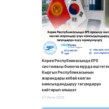
Корея Республикасында EPS
системасы боюнча мурда иштеге
Кыргыз Республикасынын
жарандары албай калган
камсыздандыруу төгүмдөрүн
кайтарып алышат
07 Июль 2026