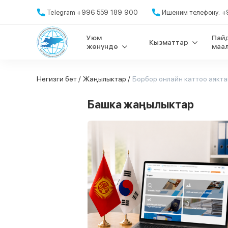
Telegram +996 559 189 900
Ишеним телефону: +9
Уюм
Пай
Кызматтар
жөнүндө
маа
Негизги бет /
Жаңылыктар /
Борбор онлайн каттоо аякт
Башка жаңылыктар