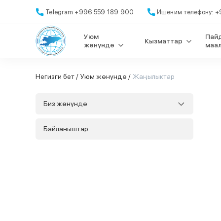
Telegram +996 559 189 900
Ишеним телефону: +9
Уюм
Пай
Кызматтар
жөнүндө
маа
Негизги бет /
Уюм жөнүндө /
Жаңылыктар
Биз жөнүндө
Байланыштар