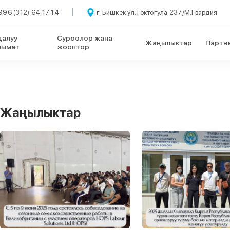
96 (312) 64 17 14
г. Бишкек ул.Токтогула 237/М.Гвардия
далуу
Cуроолор жана
Жаңылыктар
Партн
лымат
жооптор
Жаңылыктар