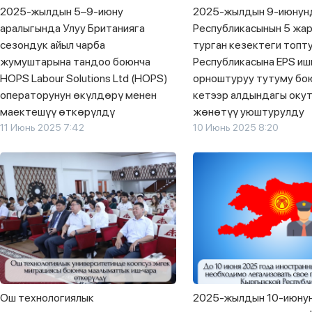
2025-жылдын 5–9-июну
2025-жылдын 9-июнун
аралыгында Улуу Британияга
Республикасынын 5 жа
сезондук айыл чарба
турган кезектеги топт
жумуштарына тандоо боюнча
Республикасына EPS иш
HOPS Labour Solutions Ltd (HOPS)
орноштуруу тутуму бо
операторунун өкүлдөрү менен
кетээр алдындагы окут
маектешүү өткөрүлдү
жөнөтүү уюштурулду
11 Июнь 2025 7:42
10 Июнь 2025 8:20
Ош технологиялык
2025-жылдын 10-июнун